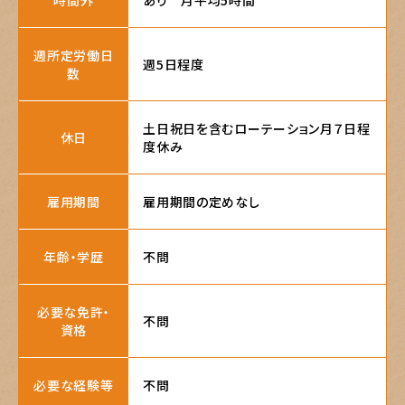
時間外
あり　月平均5時間
週所定労働日
週5日程度
数
土日祝日を含むローテーション月７日程
休日
度休み
雇用期間
雇用期間の定めなし
年齢・学歴
不問
必要な免許・
不問
資格
必要な経験等
不問