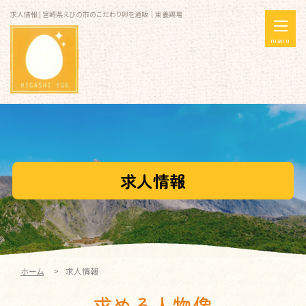
求人情報 | 宮崎県えびの市のこだわり卵を通販｜東養鶏場
menu
求人情報
ホーム
求人情報
求める人物像