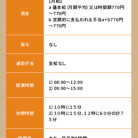
【月給】

a 基本給（月額平均）又は時間額770円
賃金
～770円

b 定額的に支払われる手当a+b770円
～770円
賞与
なし
通勤手当
支給なし
1）08:00～12:00

就業時間
2）09:00～15:00
1）１０時に１５分

休憩時間
2）１０時に１５分、１２時に６０分の計７
５分