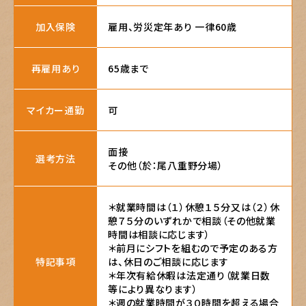
加入保険
雇用、労災定年あり 一律60歳
再雇用あり
65歳まで
マイカー通勤
可
面接

選考方法
その他（於：尾八重野分場）
＊就業時間は（１）休憩１５分又は（２）休
憩７５分のいずれかで相談（その他就業
時間は相談に応じます）

＊前月にシフトを組むので予定のある方
特記事項
は、休日のご相談に応じます

＊年次有給休暇は法定通り（就業日数
等により異なります）

＊週の就業時間が３０時間を超える場合